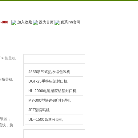
-888
加入收藏
设为首页
联系jnh官网
联系jnh官网
页
>
旋盖机
推荐产品
4535喷气式热收缩包装机
业瓶盖机
DGF-25手持铝箔封口机
HL-2000电磁感应铝箔封口机
MY-300型快速钢印打码机
JET型喷码机
位装置，
DL--1500高速分页机
度快，旋
、农药、
技术文章