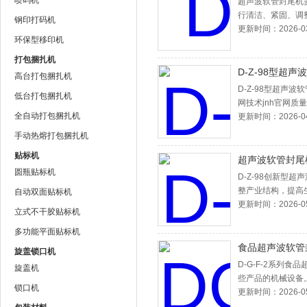
喷码机
超声波软管封尾机
行清洁、紧固、调
钢印打码机
更新时间：2026-03
环保型移印机
打包捆扎机
D-Z-98型超
高台打包捆扎机
D-Z-98型超声波
低台打包捆扎机
网技术jnh官网
全自动打包捆扎机
列化生产，提高产
更新时间：2026-04
手动热熔打包捆扎机
贴标机
超声波软管封尾
圆瓶贴标机
D-Z-98创新型
整产业结构，提高
自动双面贴标机
市场的适应能力
更新时间：2026-05
立式不干胶贴标机
多功能平面贴标机
食品超声波软管
旋盖锁口机
D-G-F-2系列
旋盖机
些产品的机械设备
锁口机
更新时间：2026-05