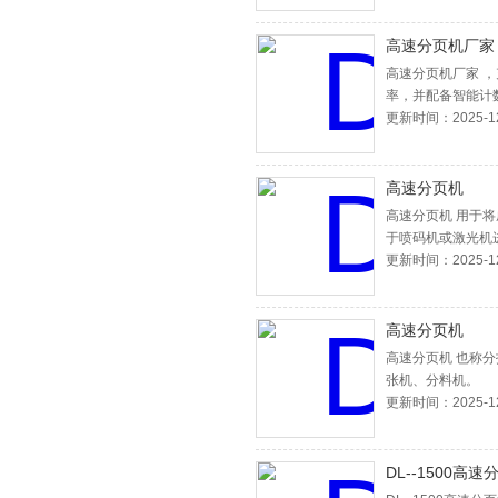
高速分页机厂家
高速分页机厂家 
率，并配备智能计
更新时间：2025-12
高速分页机
高速分页机 用于
于喷码机或激光机
少人工分页的繁琐
更新时间：2025-12
率，并配备智能计
高速分页机
高速分页机 也称
张机、分料机。
更新时间：2025-12
DL--1500高