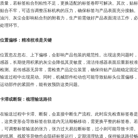
质量，若标签粘合剂粘性不足，更换适配的标签卷即可解决。其次，贴标
贴合不牢，可适当调整压标机构的压力，确保标签与产品表面充分接触。
油污、灰尘会影响粘合剂的附着力，生产前需做好产品表面清洁工作，必
处理环节。
置偏移：精准校准是关键
置忽左忽右、上下偏移，会影响产品包装的规范性。出现这类问题时，
感器，长期使用积累的灰尘会降低其灵敏度，清洁传感器表面后重新校准
检测。若传感器无异常，需检查产品定位装置，确保待贴产品能稳定固定
输送过程中出现晃动。同时，机械部件松动也可能导致贴标头位置偏移，
运动部件的紧固件，能有效预防这类问题。
滞或断裂：梳理输送路径
输送过程中卡滞、断裂，会直接中断生产流程。此时应先检查标签卷是
，这类变形会导致标签在轨道内无法顺畅移动，需更换平整的标签卷。若
，可调整标签输送的张力，张力过大易拉断标签，过小则可能导致卡滞。
的纸屑、残胶等异物也会阻碍标签运行，定期清理轨道，保持输送路径畅