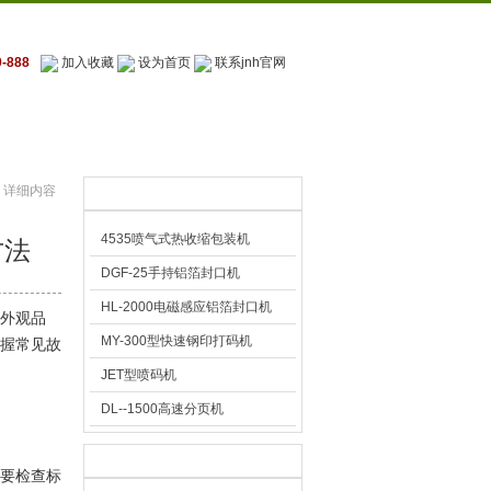
-888
加入收藏
设为首页
联系jnh官网
联系jnh官网
>
详细内容
推荐产品
4535喷气式热收缩包装机
方法
DGF-25手持铝箔封口机
HL-2000电磁感应铝箔封口机
外观品
MY-300型快速钢印打码机
握常见故
JET型喷码机
DL--1500高速分页机
技术文章
要检查标