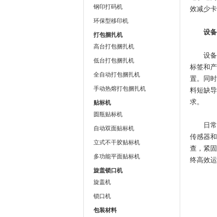
钢印打码机
效减少卡
环保型移印机
设备频
打包捆扎机
高台打包捆扎机
设备频
低台打包捆扎机
标签和产
全自动打包捆扎机
置。同时
手动热熔打包捆扎机
料短缺导
求。
贴标机
圆瓶贴标机
日常维
自动双面贴标机
传感器和
立式不干胶贴标机
查，紧固
多功能平面贴标机
终高效运
旋盖锁口机
旋盖机
锁口机
包装材料