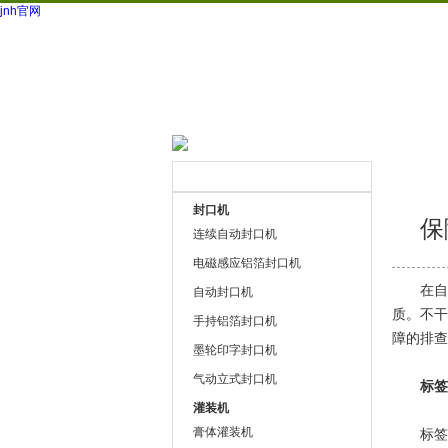
jnh官网
网站首页
公司简介
技术文
联系方式
封口机
保
连续自动封口机
电磁感应铝箔封口机
在自动
自动封口机
质。不干
手持铝箔封口机
障的排查
墨轮印字封口机
气动立式封口机
标签贴
灌装机
膏体灌装机
标签贴