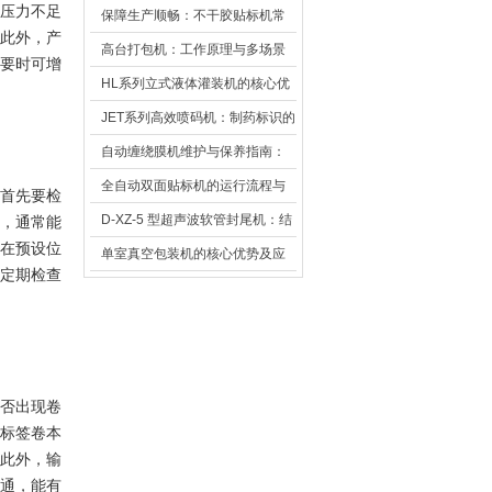
压力不足
保障生产顺畅：不干胶贴标机常
此外，产
见故障排查方法
高台打包机：工作原理与多场景
要时可增
应用解析
HL系列立式液体灌装机的核心优
势及应用解析
JET系列高效喷码机：制药标识的
可靠帮手
自动缠绕膜机维护与保养指南：
延长寿命与高效运行的秘诀
全自动双面贴标机的运行流程与
首先要检
日常维护方法
D-XZ-5 型超声波软管封尾机：结
，通常能
在预设位
构解析与性能优势
单室真空包装机的核心优势及应
定期检查
用解析
否出现卷
标签卷本
此外，输
通，能有