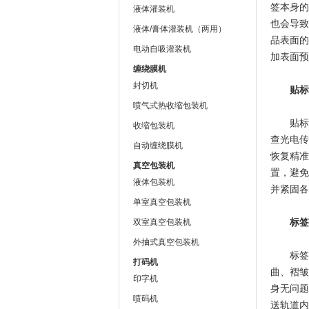
签本身的
液体灌装机
也会导致
液体/膏体灌装机（两用）
品表面的
上海jnh官网包装机械有限公司
电动自吸灌装机
加表面预
缠绕膜机
封切机
贴标位
喷气式热收缩包装机
贴标位
收缩包装机
查光电传
自动缠绕膜机
恢复精准
真空包装机
置，避免
液体包装机
并紧固各
单室真空包装机
标签卡
双室真空包装机
外抽式真空包装机
标签在
打码机
曲、褶皱
印字机
身无问题
喷码机
送轨道内