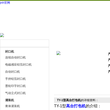
jnh官网
网站首页
公司简介
公司动态
产品展
产品展示
联系方式
封口机
连续自动封口机
电磁感应铝箔封口机
自动封口机
手持铝箔封口机
墨轮印字封口机
气动立式封口机
灌装机
TY-1型高台打包机
的详细资料：
TY-1型
高台打包机
的介绍：
膏体灌装机