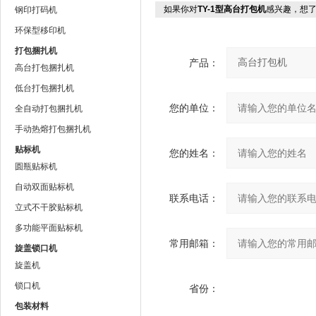
如果你对
TY-1型高台打包机
感兴趣，想
钢印打码机
环保型移印机
打包捆扎机
产品：
高台打包捆扎机
低台打包捆扎机
您的单位：
全自动打包捆扎机
手动热熔打包捆扎机
贴标机
您的姓名：
圆瓶贴标机
自动双面贴标机
联系电话：
立式不干胶贴标机
多功能平面贴标机
常用邮箱：
旋盖锁口机
旋盖机
锁口机
省份：
包装材料