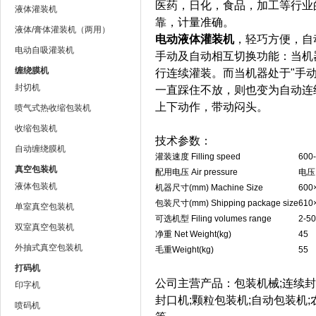
医药，日化，食品，加工等行业
液体灌装机
靠，计量准确。
液体/膏体灌装机（两用）
电动液体灌装机
，轻巧方便，自
上海jnh官网包装机械有限公司
电动自吸灌装机
手动及自动相互切换功能：当机
缠绕膜机
行连续灌装。而当机器处于"手
封切机
一直踩住不放，则也变为自动连
上下动作，带动闷头。
喷气式热收缩包装机
收缩包装机
技术参数：
自动缠绕膜机
灌装速度 Filling speed
600
真空包装机
配用电压 Air pressure
电压:
液体包装机
机器尺寸(mm) Machine Size
600
包装尺寸(mm) Shipping package size
610
单室真空包装机
可选机型 Filing volumes range
2-50
双室真空包装机
净重 Net Weight(kg)
45
外抽式真空包装机
毛重Weight(kg)
55
打码机
公司主营产品：包装机械;连续封
印字机
封口机;颗粒包装机;自动包装机;
喷码机