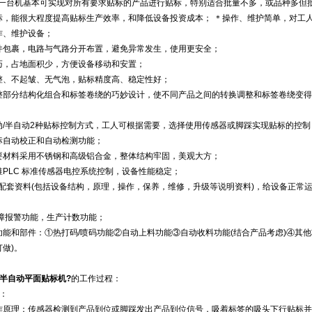
，一台机基本可实现对所有要求贴标的产品进行贴标，特别适合批量不多，或品种多但
标，能很大程度提高贴标生产效率，和降低设备投资成本； ＊操作、维护简单，对工
作、维护设备；
件包裹，电路与气路分开布置，避免异常发生，使用更安全；
巧，占地面积少，方便设备移动和安置；
整、不起皱、无气泡，贴标精度高、稳定性好；
整部分结构化组合和标签卷绕的巧妙设计，使不同产品之间的转换调整和标签卷绕变得
动/半自动2种贴标控制方式，工人可根据需要，选择使用传感器或脚踩实现贴标的控制
标自动校正和自动检测功能；
要材料采用不锈钢和高级铝合金，整体结构牢固，美观大方；
准PLC 标准传感器电控系统控制，设备性能稳定；
备配套资料(包括设备结构，原理，操作，保养，维修，升级等说明资料)，给设备正常
；
障报警功能，生产计数功能；
功能和部件：①热打码/喷码功能②自动上料功能③自动收料功能(结合产品考虑)④其他
做)。
半自动平面贴标机
?
的工作过程：
：
作原理：传感器检测到产品到位或脚踩发出产品到位信号，吸着标签的吸头下行贴标并