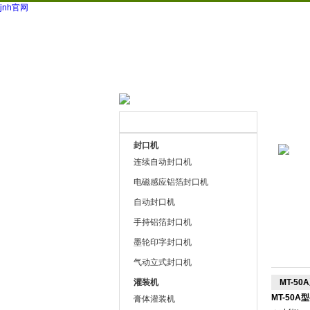
jnh官网
网站首页
公司简介
产品展
联系方式
封口机
连续自动封口机
电磁感应铝箔封口机
自动封口机
手持铝箔封口机
墨轮印字封口机
气动立式封口机
灌装机
MT-5
MT-50A型
膏体灌装机