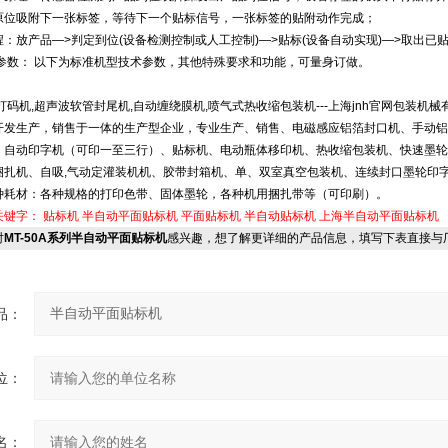
原位吸附下一张标签，等待下一个贴标信号，一张标签的贴附动作完成；
：放产品—>判定到位(设备检测控制或人工控制)—>贴标(设备自动实现)—>取出已
术参数： 以下为标准机型技术参数，其他特殊要求和功能，可量身订做。
码机,超声波软管封尾机,自动缠绕膜机,喷气式热收缩包装机---上海jnh官网包装机械
开发生产，销售于一体的生产型企业，专业生产、销售、电磁感应铝箔封口机、手动铝
、自动印字机（可印一至三行）、贴标机、电动瓶体移印机、热收缩包装机、快速墨轮
捆扎机、自吸,气动定灌装机机、胶带封箱机、单、双室真空包装机、连续封口墨轮印
种耗材：各种规格的打印色带、固体墨轮，各种机用捆扎带等（可印刷）。
关键字：
贴标机
半自动平面贴标机
平面贴标机
半自动贴标机
上海半自动平面贴标机
对
MT-50A系列半自动平面贴标机
感兴趣，想了解更详细的产品信息，填写下表直接与
品：
位：
名：