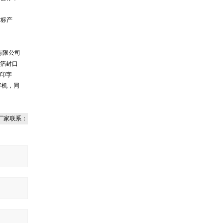
贴标产
有限公司
箔封口
印字
字机，同
厂家联系：