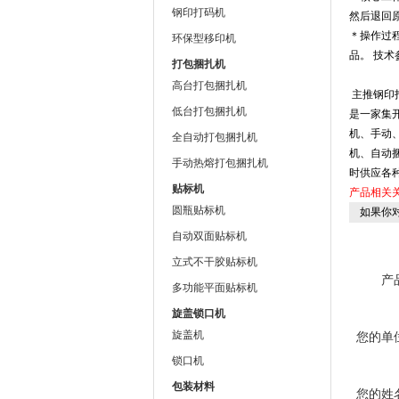
钢印打码机
然后退回
＊操作过程
环保型移印机
品。 技
打包捆扎机
高台打包捆扎机
主推钢印打
低台打包捆扎机
是一家集
机、手动
全自动打包捆扎机
机、自动
手动热熔打包捆扎机
时供应各
贴标机
产品相关
圆瓶贴标机
如果你
自动双面贴标机
立式不干胶贴标机
产
多功能平面贴标机
旋盖锁口机
旋盖机
您的单
锁口机
包装材料
您的姓