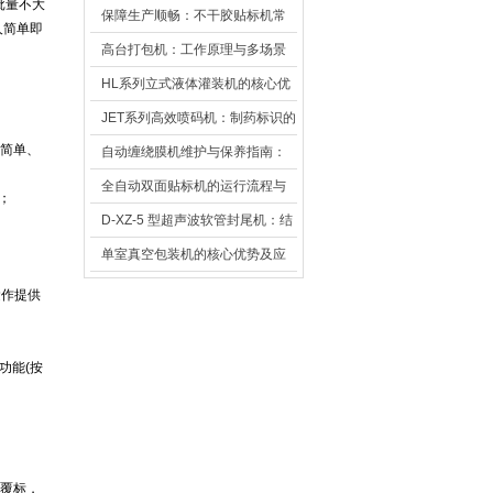
批量不大
保障生产顺畅：不干胶贴标机常
人简单即
见故障排查方法
高台打包机：工作原理与多场景
应用解析
HL系列立式液体灌装机的核心优
势及应用解析
JET系列高效喷码机：制药标识的
简单、
可靠帮手
自动缠绕膜机维护与保养指南：
延长寿命与高效运行的秘诀
全自动双面贴标机的运行流程与
；
日常维护方法
D-XZ-5 型超声波软管封尾机：结
构解析与性能优势
单室真空包装机的核心优势及应
用解析
运作提供
功能(按
覆标，