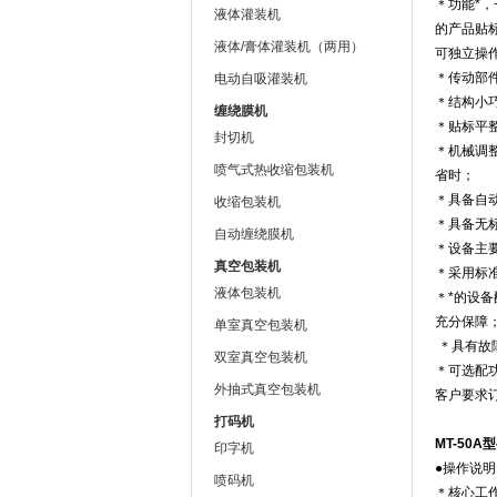
＊功能*
液体灌装机
的产品贴
液体/膏体灌装机（两用）
可独立操
＊传动部
上海jnh官网包装机械有限公司
电动自吸灌装机
＊结构小
缠绕膜机
＊贴标平
封切机
＊机械调
喷气式热收缩包装机
省时；
＊具备自
收缩包装机
＊具备无
自动缠绕膜机
＊设备主
真空包装机
＊采用标
液体包装机
＊*的设
充分保障
单室真空包装机
＊具有故
双室真空包装机
＊可选配
外抽式真空包装机
客户要求订
打码机
MT-50A型
印字机
●操作说明
喷码机
＊核心工