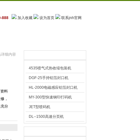
-888
加入收藏
设为首页
联系jnh官网
联系jnh官网
品详细内容
推荐产品
4535喷气式热收缩包装机
DGF-25手持铝箔封口机
HL-2000电磁感应铝箔封口机
套资料
MY-300型快速钢印打码机
维修，
供充分
JET型喷码机
DL--1500高速分页机
技术文章